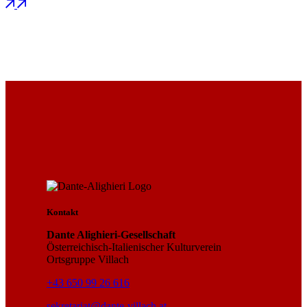
Kontakt
Dante Alighieri-Gesellschaft
Österreichisch-Italienischer Kulturverein
Ortsgruppe Villach
+43 650 99 26 616
sekretariat@dante-villach.at