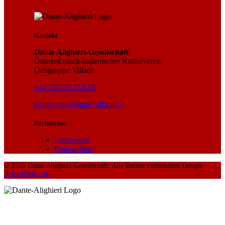
Kontakt
Dante Alighieri-Gesellschaft
Österreichisch-Italienischer Kulturverein
Ortsgruppe Villach
+43 650 99 26 616
sekretariat@dante-villach.at
Rechtliches
Impressum
Datenschutz
© 2025 Dante Alighieri-Gesellschaft, Alle Rechte vorbehalten Design:
JUST4ONLINE