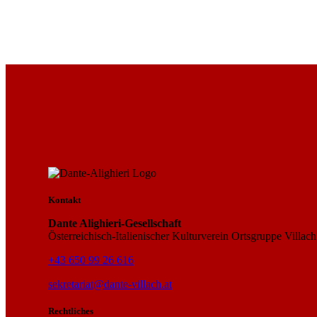
Kontakt
Dante Alighieri-Gesellschaft
Österreichisch-Italienischer Kulturverein Ortsgruppe Villach
+43 650 99 26 616
sekretariat@dante-villach.at
Rechtliches