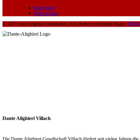
Impressum
Datenschutz
© 2025 Dante Alighieri-Gesellschaft, Alle Rechte vorbehalten Design:
JUST
Dante Alighieri Villach
Die Dante Alighieri Gesellschaft Villach fördert seit vielen Jahren d