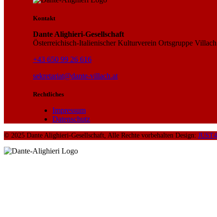
Kontakt
Dante Alighieri-Gesellschaft
Österreichisch-Italienischer Kulturverein Ortsgruppe Villach
+43 650 99 26 616
sekretariat@dante-villach.at
Rechtliches
Impressum
Datenschutz
© 2025 Dante Alighieri-Gesellschaft, Alle Rechte vorbehalten Design:
JUST