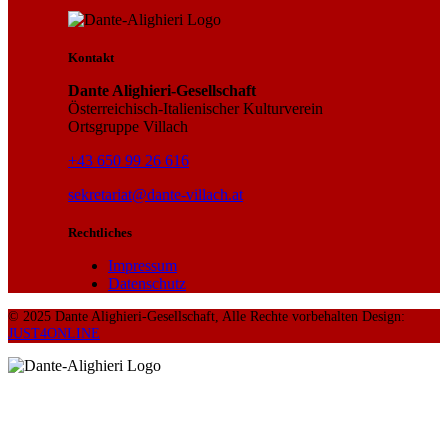
Kontakt
Dante Alighieri-Gesellschaft
Österreichisch-Italienischer Kulturverein
Ortsgruppe Villach
+43 650 99 26 616
sekretariat@dante-villach.at
Rechtliches
Impressum
Datenschutz
© 2025 Dante Alighieri-Gesellschaft, Alle Rechte vorbehalten Design:
JUST4ONLINE