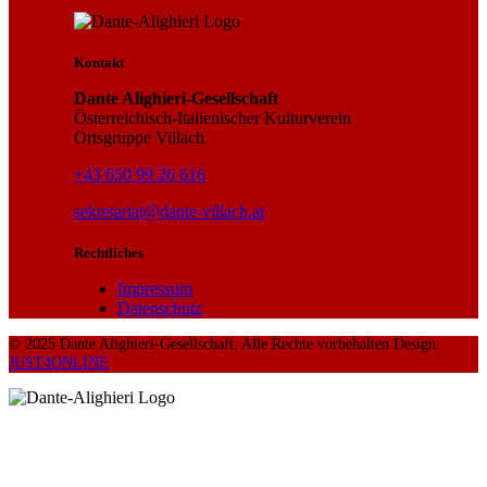
Kontakt
Dante Alighieri-Gesellschaft
Österreichisch-Italienischer Kulturverein
Ortsgruppe Villach
+43 650 99 26 616
sekretariat@dante-villach.at
Rechtliches
Impressum
Datenschutz
© 2025 Dante Alighieri-Gesellschaft, Alle Rechte vorbehalten Design:
JUST4ONLINE