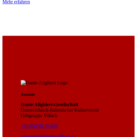
Mehr erfahren
Kontakt
Dante Alighieri-Gesellschaft
Österreichisch-Italienischer Kulturverein
Ortsgruppe Villach
+43 650 99 26 616
sekretariat@dante-villach.at