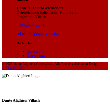
Dante Alighieri-Gesellschaft
Österreichisch-Italienischer Kulturverein
Ortsgruppe Villach
+43 650 99 26 616
sekretariat@dante-villach.at
Rechtliches
Impressum
Datenschutz
© 2025 Dante Alighieri-Gesellschaft, Alle Rechte vorbehalten Design:
JUST4ONLINE
Dante Alighieri Villach